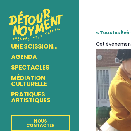
« Tous les Év
Cet évènement
UNE SCISSION…
AGENDA
SPECTACLES
MÉDIATION
CULTURELLE
PRATIQUES
ARTISTIQUES
NOUS
CONTACTER