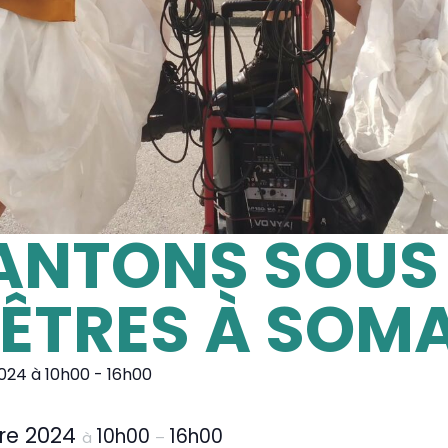
ANTONS SOUS 
ÊTRES À SOM
024
à
10h00
-
16h00
re 2024
10h00
16h00
à
–