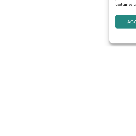
certaines c
ACC
CRIPTION
A NEWLETTER