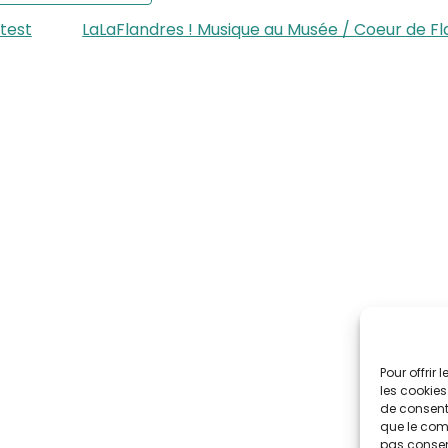
test
LaLaFlandres ! Musique au Musée / Coeur de F
Pour offrir
les cookies
de consenti
que le comp
pas consent